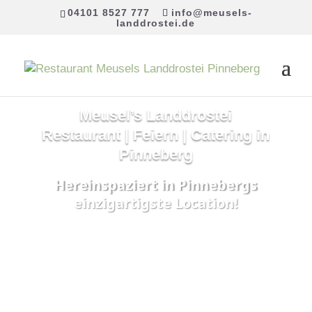
04101 8527 777
info@meusels-
landdrostei.de
Meusel’s Landdrostei
Restaurant | Feiern | Catering in
Pinneberg
Hereinspaziert in Pinnebergs
einzigartigste Location!