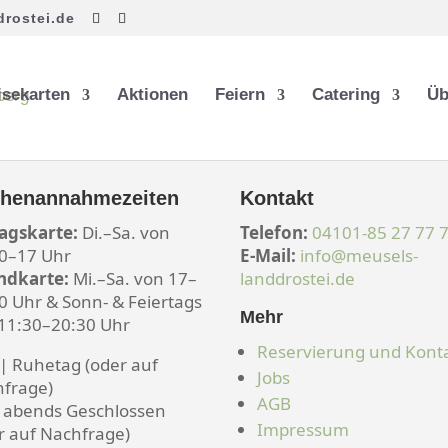
rostei.de
isekarten
Aktionen
Feiern
Catering
Üb
henannahmezeiten
Kontakt
agskarte:
Di.–Sa. von
Telefon:
04101-85 27 77 
0–17 Uhr
E-Mail:
info@meusels-
ndkarte:
Mi.–Sa. von 17–
landdrostei.de
0 Uhr & Sonn- & Feiertags
Mehr
11:30–20:30 Uhr
Reservierung und Kont
| Ruhetag (oder auf
Jobs
frage)
AGB
 abends Geschlossen
Impressum
r auf Nachfrage)