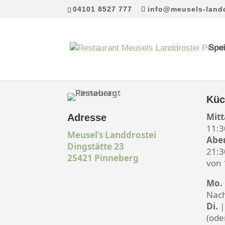
04101 8527 777
info@meusels-landd
Spe
Küc
Mitt
Adresse
11:3
Meusel’s Landdrostei
Abe
Dingstätte 23
21:3
25421 Pinneberg
von 
Mo.
Nach
Di.
|
(ode